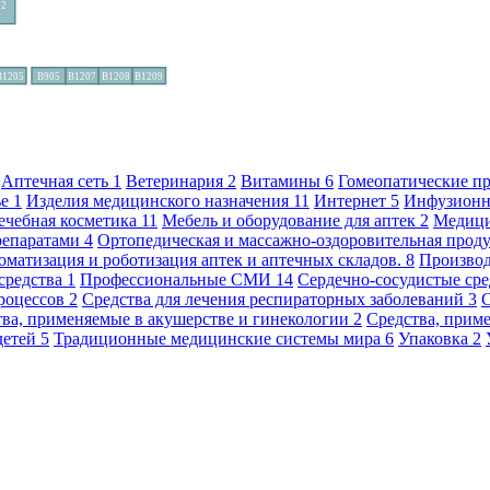
Аптечная сеть
1
Ветеринария
2
Витамины
6
Гомеопатические п
ье
1
Изделия медицинского назначения
11
Интернет
5
Инфузионн
ечебная косметика
11
Мебель и оборудование для аптек
2
Медици
репаратами
4
Ортопедическая и массажно-оздоровительная прод
оматизация и роботизация аптек и аптечных складов.
8
Произво
средства
1
Профессиональные СМИ
14
Сердечно-сосудистые ср
процессов
2
Средства для лечения респираторных заболеваний
3
тва, применяемые в акушерстве и гинекологии
2
Средства, прим
детей
5
Традиционные медицинские системы мира
6
Упаковка
2