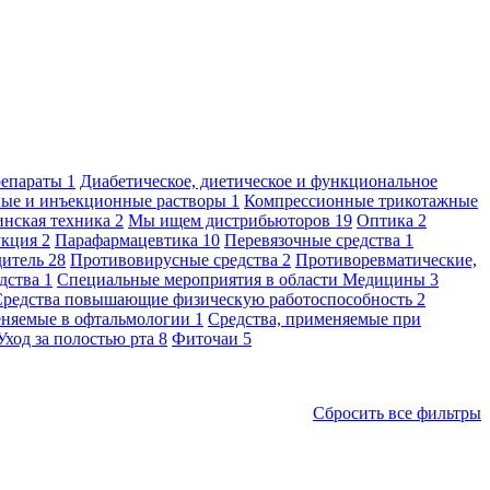
репараты
1
Диабетическое, диетическое и функциональное
ые и инъекционные растворы
1
Компрессионные трикотажные
нская техника
2
Мы ищем дистрибьюторов
19
Оптика
2
укция
2
Парафармацевтика
10
Перевязочные средства
1
дитель
28
Противовирусные средства
2
Противоревматические,
едства
1
Специальные мероприятия в области Медицины
3
Средства повышающие физическую работоспособность
2
еняемые в офтальмологии
1
Средства, применяемые при
Уход за полостью рта
8
Фиточаи
5
Сбросить все фильтры