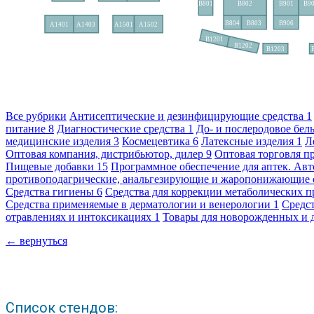
Все рубрики
Антисептические и дезинфицирующие средства
1
питание
8
Диагностические средства
1
До- и послеродовое бел
медицинские изделия
3
Космецевтика
6
Латексные изделия
1
Л
Оптовая компания, дистрибьютор, дилер
9
Оптовая торговля п
Пищевые добавки
15
Программное обеспечение для аптек. Авт
противоподагрические, анальгезирующие и жаропонижающие 
Средства гигиены
6
Средства для коррекции метаболических 
Средства применяемые в дерматологии и венерологии
1
Средс
отравлениях и интоксикациях
1
Товары для новорожденных и 
← вернуться
Список стендов: