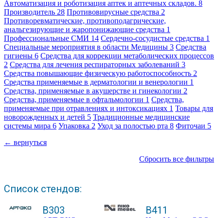
Автоматизация и роботизация аптек и аптечных складов.
8
Производитель
28
Противовирусные средства
2
Противоревматические, противоподагрические,
анальгезирующие и жаропонижающие средства
1
Профессиональные СМИ
14
Сердечно-сосудистые средства
1
Специальные мероприятия в области Медицины
3
Средства
гигиены
6
Средства для коррекции метаболических процессов
2
Средства для лечения респираторных заболеваний
3
Средства повышающие физическую работоспособность
2
Средства применяемые в дерматологии и венерологии
1
Средства, применяемые в акушерстве и гинекологии
2
Средства, применяемые в офтальмологии
1
Средства,
применяемые при отравлениях и интоксикациях
1
Товары для
новорожденных и детей
5
Традиционные медицинские
системы мира
6
Упаковка
2
Уход за полостью рта
8
Фиточаи
5
← вернуться
Сбросить все фильтры
Список стендов:
B303
B411