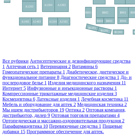
Все рубрики
Антисептические и дезинфицирующие средства
1
Аптечная сеть
1
Ветеринария
2
Витамины
6
Гомеопатические препараты
1
Диабетическое, диетическое и
функциональное питание
8
Диагностические средства
1
До- и
послеродовое белье
1
Изделия медицинского назначения
11
Интернет
5
Инфузионные и инъекционные растворы
1
Компрессионные трикотажные медицинские изделия
3
Космецевтика
6
Латексные изделия
1
Лечебная косметика
11
Мебель и оборудование для аптек
2
Медицинская техника
2
Мы ищем дистрибьюторов
19
Оптика
2
Оптовая компания,
дистрибьютор, дилер
9
Оптовая торговля препаратами
4
Ортопедическая и массажно-оздоровительная продукция
2
Парафармацевтика
10
Перевязочные средства
1
Пищевые
добавки
15
Программное обеспечение для аптек.