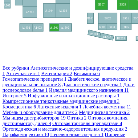
Все рубрики
Антисептические и дезинфицирующие средства
1
Аптечная сеть
1
Ветеринария
2
Витамины
6
Гомеопатические препараты
1
Диабетическое, диетическое и
функциональное питание
8
Диагностические средства
1
До- и
послеродовое белье
1
Изделия медицинского назначения
11
Интернет
5
Инфузионные и инъекционные растворы
1
Компрессионные трикотажные медицинские изделия
3
Космецевтика
6
Латексные изделия
1
Лечебная косметика
11
Мебель и оборудование для аптек
2
Медицинская техника
2
Мы ищем дистрибьюторов
19
Оптика
2
Оптовая компания,
дистрибьютор, дилер
9
Оптовая торговля препаратами
4
Ортопедическая и массажно-оздоровительная продукция
2
Парафармацевтика
10
Перевязочные средства
1
Пищевые