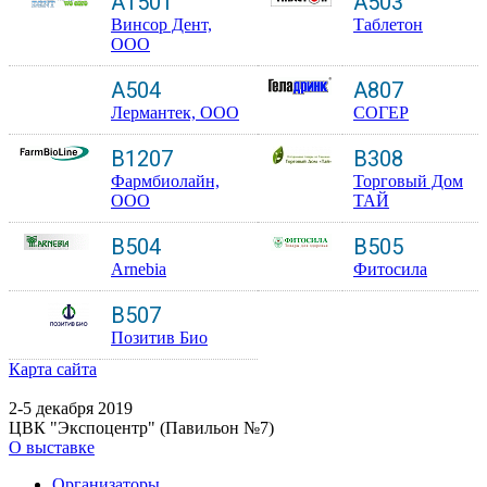
A1501
A503
Винсор Дент,
Таблетон
ООО
A504
A807
Лермантек, ООО
СОГЕР
B1207
B308
Фармбиолайн,
Торговый Дом
ООО
ТАЙ
B504
B505
Arnebia
Фитосила
B507
Позитив Био
Карта сайта
2-5 декабря 2019
ЦВК "Экспоцентр" (Павильон №7)
О выставке
Организаторы