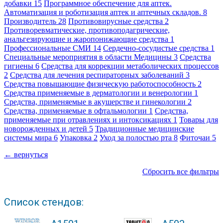
добавки
15
Программное обеспечение для аптек.
Автоматизация и роботизация аптек и аптечных складов.
8
Производитель
28
Противовирусные средства
2
Противоревматические, противоподагрические,
анальгезирующие и жаропонижающие средства
1
Профессиональные СМИ
14
Сердечно-сосудистые средства
1
Специальные мероприятия в области Медицины
3
Средства
гигиены
6
Средства для коррекции метаболических процессов
2
Средства для лечения респираторных заболеваний
3
Средства повышающие физическую работоспособность
2
Средства применяемые в дерматологии и венерологии
1
Средства, применяемые в акушерстве и гинекологии
2
Средства, применяемые в офтальмологии
1
Средства,
применяемые при отравлениях и интоксикациях
1
Товары для
новорожденных и детей
5
Традиционные медицинские
системы мира
6
Упаковка
2
Уход за полостью рта
8
Фиточаи
5
← вернуться
Сбросить все фильтры
Список стендов: