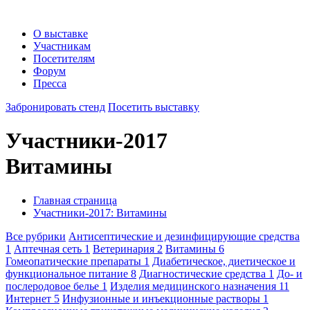
О выставке
Участникам
Посетителям
Форум
Пресса
Забронировать стенд
Посетить выставку
Участники-2017
Витамины
Главная страница
Участники-2017: Витамины
Все рубрики
Антисептические и дезинфицирующие средства
1
Аптечная сеть
1
Ветеринария
2
Витамины
6
Гомеопатические препараты
1
Диабетическое, диетическое и
функциональное питание
8
Диагностические средства
1
До- и
послеродовое белье
1
Изделия медицинского назначения
11
Интернет
5
Инфузионные и инъекционные растворы
1