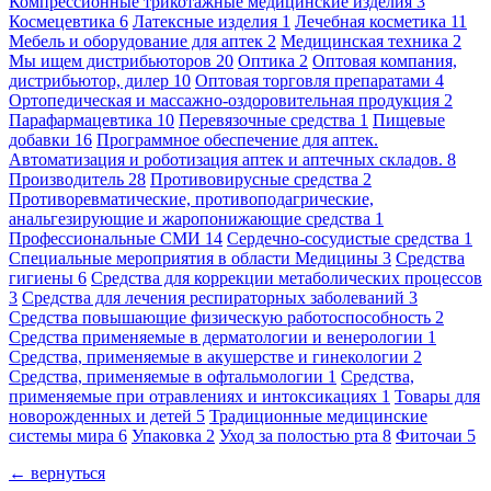
Компрессионные трикотажные медицинские изделия
3
Космецевтика
6
Латексные изделия
1
Лечебная косметика
11
Мебель и оборудование для аптек
2
Медицинская техника
2
Мы ищем дистрибьюторов
20
Оптика
2
Оптовая компания,
дистрибьютор, дилер
10
Оптовая торговля препаратами
4
Ортопедическая и массажно-оздоровительная продукция
2
Парафармацевтика
10
Перевязочные средства
1
Пищевые
добавки
16
Программное обеспечение для аптек.
Автоматизация и роботизация аптек и аптечных складов.
8
Производитель
28
Противовирусные средства
2
Противоревматические, противоподагрические,
анальгезирующие и жаропонижающие средства
1
Профессиональные СМИ
14
Сердечно-сосудистые средства
1
Специальные мероприятия в области Медицины
3
Средства
гигиены
6
Средства для коррекции метаболических процессов
3
Средства для лечения респираторных заболеваний
3
Средства повышающие физическую работоспособность
2
Средства применяемые в дерматологии и венерологии
1
Средства, применяемые в акушерстве и гинекологии
2
Средства, применяемые в офтальмологии
1
Средства,
применяемые при отравлениях и интоксикациях
1
Товары для
новорожденных и детей
5
Традиционные медицинские
системы мира
6
Упаковка
2
Уход за полостью рта
8
Фиточаи
5
← вернуться