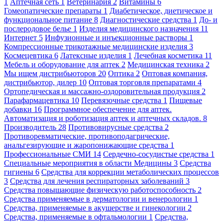
1
Аптечная сеть
1
Ветеринария
2
Витамины
6
Гомеопатические препараты
1
Диабетическое, диетическое и
функциональное питание
8
Диагностические средства
1
До- и
послеродовое белье
1
Изделия медицинского назначения
11
Интернет
5
Инфузионные и инъекционные растворы
1
Компрессионные трикотажные медицинские изделия
3
Космецевтика
6
Латексные изделия
1
Лечебная косметика
11
Мебель и оборудование для аптек
2
Медицинская техника
2
Мы ищем дистрибьюторов
20
Оптика
2
Оптовая компания,
дистрибьютор, дилер
10
Оптовая торговля препаратами
4
Ортопедическая и массажно-оздоровительная продукция
2
Парафармацевтика
10
Перевязочные средства
1
Пищевые
добавки
16
Программное обеспечение для аптек.
Автоматизация и роботизация аптек и аптечных складов.
8
Производитель
28
Противовирусные средства
2
Противоревматические, противоподагрические,
анальгезирующие и жаропонижающие средства
1
Профессиональные СМИ
14
Сердечно-сосудистые средства
1
Специальные мероприятия в области Медицины
3
Средства
гигиены
6
Средства для коррекции метаболических процессов
3
Средства для лечения респираторных заболеваний
3
Средства повышающие физическую работоспособность
2
Средства применяемые в дерматологии и венерологии
1
Средства, применяемые в акушерстве и гинекологии
2
Средства, применяемые в офтальмологии
1
Средства,