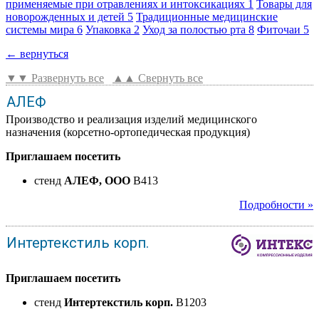
применяемые при отравлениях и интоксикациях
1
Товары для
новорожденных и детей
5
Традиционные медицинские
системы мира
6
Упаковка
2
Уход за полостью рта
8
Фиточаи
5
← вернуться
▼▼ Развернуть все
▲▲ Свернуть все
АЛЕФ
Производство и реализация изделий медицинского
назначения (корсетно-ортопедическая продукция)
Приглашаем посетить
стенд
АЛЕФ, ООО
B413
Подробности »
Интертекстиль корп.
Приглашаем посетить
стенд
Интертекстиль корп.
B1203