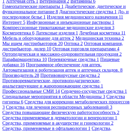
1
Аптечная сеть
1
Ветеринария
2
Витамины
6
Гомеопатические препараты
1
Диабетическое, диетическое и
функциональное питание
8
Диагностические средства
1
До- и
послеродовое белье
1
Изделия медицинского назначения
11
Интернет
5
Инфузионные и инъекционные растворы
1
Компрессионные трикотажные медицинские изделия
3
Космецевтика
6
Латексные изделия
1
Лечебная косметика
11
Мебель и оборудование для аптек
2
Медицинская техника
2
Мы ищем дистрибьюторов
20
Оптика
2
Оптовая компания,
дистрибьютор, дилер
10
Оптовая торговля препаратами
4
Ортопедическая и массажно-оздоровительная продукция
2
Парафармацевтика
10
Перевязочные средства
1
Пищевые
добавки
16
Программное обеспечение для аптек.
Автоматизация и роботизация аптек и аптечных складов.
8
Производитель
28
Противовирусные средства
2
Противоревматические, противоподагрические,
анальгезирующие и жаропонижающие средства
1
Профессиональные СМИ
14
Сердечно-сосудистые средства
1
Специальные мероприятия в области Медицины
3
Средства
гигиены
6
Средства для коррекции метаболических процессов
3
Средства для лечения респираторных заболеваний
3
Средства повышающие физическую работоспособность
2
Средства применяемые в дерматологии и венерологии
1
Средства, применяемые в акушерстве и гинекологии
2
Средства, применяемые в офтальмологии
1
Средства,