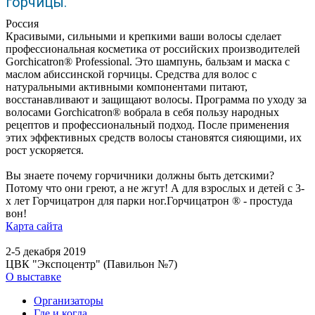
горчицы.
Россия
Красивыми, сильными и крепкими ваши волосы сделает
профессиональная косметика от российских производителей
Gorchicatron® Professional. Это шампунь, бальзам и маска с
маслом абиссинской горчицы. Средства для волос с
натуральными активными компонентами питают,
восстанавливают и защищают волосы. Программа по уходу за
волосами Gorchicatron® вобрала в себя пользу народных
рецептов и профессиональный подход. После применения
этих эффективных средств волосы становятся сияющими, их
рост ускоряется.
Вы знаете почему горчичники должны быть детскими?
Потому что они греют, а не жгут! А для взрослых и детей с 3-
х лет Горчицатрон для парки ног.Горчицатрон ® - простуда
вон!
Карта сайта
2-5 декабря 2019
ЦВК "Экспоцентр" (Павильон №7)
О выставке
Организаторы
Где и когда