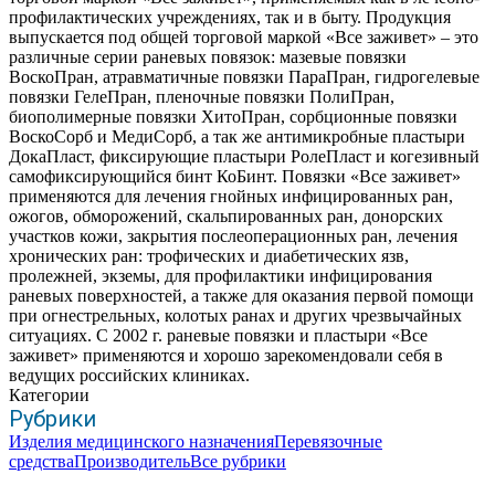
профилактических учреждениях, так и в быту. Продукция
выпускается под общей торговой маркой «Все заживет» – это
различные серии раневых повязок: мазевые повязки
ВоскоПран, атравматичные повязки ПараПран, гидрогелевые
повязки ГелеПран, пленочные повязки ПолиПран,
биополимерные повязки ХитоПран, сорбционные повязки
ВоскоСорб и МедиСорб, а так же антимикробные пластыри
ДокаПласт, фиксирующие пластыри РолеПласт и когезивный
самофиксирующийся бинт КоБинт. Повязки «Все заживет»
применяются для лечения гнойных инфицированных ран,
ожогов, обморожений, скальпированных ран, донорских
участков кожи, закрытия послеоперационных ран, лечения
хронических ран: трофических и диабетических язв,
пролежней, экземы, для профилактики инфицирования
раневых поверхностей, а также для оказания первой помощи
при огнестрельных, колотых ранах и других чрезвычайных
ситуациях. С 2002 г. раневые повязки и пластыри «Все
заживет» применяются и хорошо зарекомендовали себя в
ведущих российских клиниках.
Категории
Рубрики
Изделия медицинского назначения
Перевязочные
средства
Производитель
Все рубрики